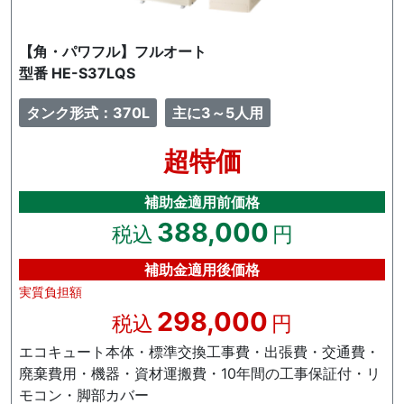
【角・パワフル】フルオート
型番 HE-S37LQS
タンク形式：370L
主に3～5人用
超特価
補助金適用前価格
388,000
税込
円
補助金適用後価格
実質負担額
298,000
税込
円
エコキュート本体・標準交換工事費・出張費・交通費・
廃棄費用・機器・資材運搬費・10年間の工事保証付・リ
モコン・脚部カバー