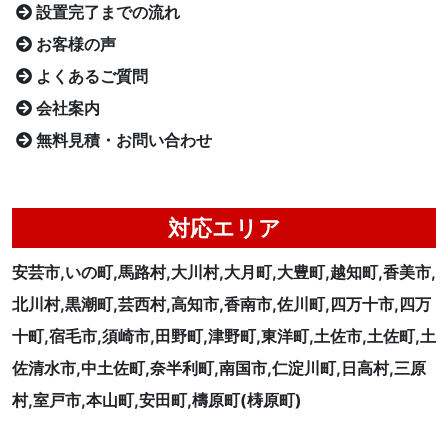
設置完了までの流れ
お客様の声
よくあるご質問
会社案内
無料見積・お問い合わせ
対応エリア
安芸市,いの町,馬路村,大川村,大月町,大豊町,越知町,香美市,
北川村,黒潮町,芸西村,高知市,香南市,佐川町,四万十市,四万
十町,宿毛市,須崎市,田野町,津野町,東洋町,土佐市,土佐町,土
佐清水市,中土佐町,奈半利町,南国市,仁淀川町,日高村,三原
村,室戸市,本山町,安田町,檮原町(梼原町)