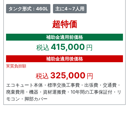
タンク形式：460L
主に4～7人用
超特価
補助金適用前価格
415,000
税込
円
補助金適用後価格
実質負担額
325,000
税込
円
エコキュート本体・標準交換工事費・出張費・交通費・
廃棄費用・機器・資材運搬費・10年間の工事保証付・リ
モコン・脚部カバー